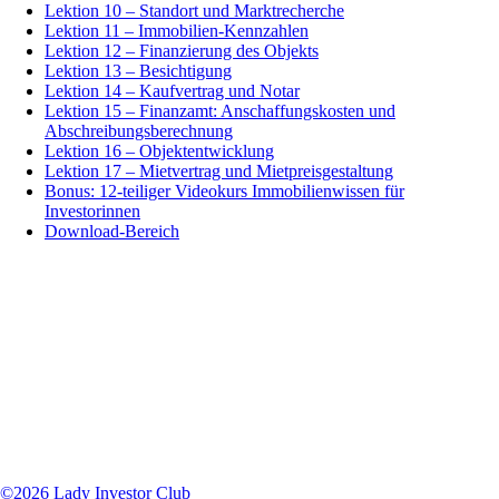
Lektion 10 – Standort und Marktrecherche
Lektion 11 – Immobilien-Kennzahlen
Lektion 12 – Finanzierung des Objekts
Lektion 13 – Besichtigung
Lektion 14 – Kaufvertrag und Notar
Lektion 15 – Finanzamt: Anschaffungskosten und
Abschreibungsberechnung
Lektion 16 – Objektentwicklung
Lektion 17 – Mietvertrag und Mietpreisgestaltung
Bonus: 12-teiliger Videokurs Immobilienwissen für
Investorinnen
Download-Bereich
Lady Investor Club Affiliate Programm:
Tue Gutes und verdiene Geld dabei
Wenn du uns weiter empfiehlst, erhältst du auf das Intensiv Mentoring und die
Mastermind 30% Provision auf den Nettopreis.
Registriere dich
HIER
bei unserem digistore24 Affiliate Programm.
©2026 Lady Investor Club