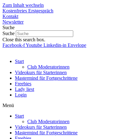
Zum Inhalt wechseln
Kostenfreies Erstgespräch
Kontakt
Newsletter
Suche
Suche
Close this search box.
Facebook-f
Youtube
Linkedin-in
Envelope
Start
Club Moderatorinnen
Videokurs für Starterinnen
Mastermind für Fortgeschrittene
Freebies
Lady liest
Login
Menü
Start
Club Moderatorinnen
Videokurs für Starterinnen
Mastermind für Fortgeschrittene
Freebies