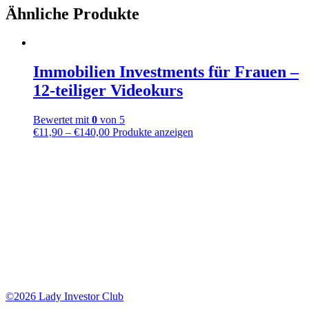
Ähnliche Produkte
Immobilien Investments für Frauen –
12-teiliger Videokurs
Bewertet mit
0
von 5
€
11,90
–
€
140,00
Produkte anzeigen
Lady Investor Club Affiliate Programm:
Tue Gutes und verdiene Geld dabei
Wenn du uns weiter empfiehlst, erhältst du auf das Intensiv Mentoring und
die Mastermind 30% Provision auf den Nettopreis.
Registriere dich
HIER
bei unserem digistore24 Affiliate Programm.
©2026 Lady Investor Club