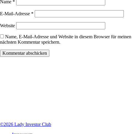
Name
*
E-Mail-Adresse
*
Website
Name, E-Mail-Adresse und Website in diesem Browser für meinen
nächsten Kommentar speichern.
Lady Investor Club Affiliate Programm:
Tue Gutes und verdiene Geld dabei
Wenn du uns weiter empfiehlst, erhältst du auf das Intensiv Mentoring und die
Mastermind 30% Provision auf den Nettopreis.
Registriere dich
HIER
bei unserem digistore24 Affiliate Programm.
©2026 Lady Investor Club