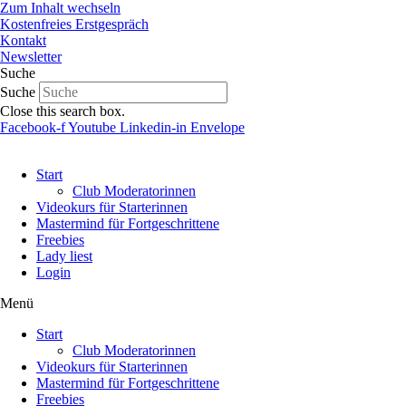
Zum Inhalt wechseln
Kostenfreies Erstgespräch
Kontakt
Newsletter
Suche
Suche
Close this search box.
Facebook-f
Youtube
Linkedin-in
Envelope
Start
Club Moderatorinnen
Videokurs für Starterinnen
Mastermind für Fortgeschrittene
Freebies
Lady liest
Login
Menü
Start
Club Moderatorinnen
Videokurs für Starterinnen
Mastermind für Fortgeschrittene
Freebies