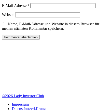
E-Mail-Adresse
*
Website
Name, E-Mail-Adresse und Website in diesem Browser für
meinen nächsten Kommentar speichern.
Lady Investor Club Affiliate Programm:
Tue Gutes und verdiene Geld dabei
Wenn du uns weiter empfiehlst, erhältst du auf das Intensiv Mentoring und
die Mastermind 30% Provision auf den Nettopreis.
Registriere dich
HIER
bei unserem digistore24 Affiliate Programm.
©2026 Lady Investor Club
Impressum
Datenschutzerklärung