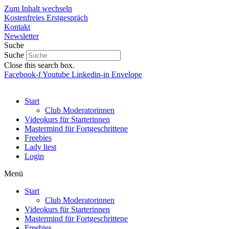
Zum Inhalt wechseln
Kostenfreies Erstgespräch
Kontakt
Newsletter
Suche
Suche
Close this search box.
Facebook-f
Youtube
Linkedin-in
Envelope
Start
Club Moderatorinnen
Videokurs für Starterinnen
Mastermind für Fortgeschrittene
Freebies
Lady liest
Login
Menü
Start
Club Moderatorinnen
Videokurs für Starterinnen
Mastermind für Fortgeschrittene
Freebies