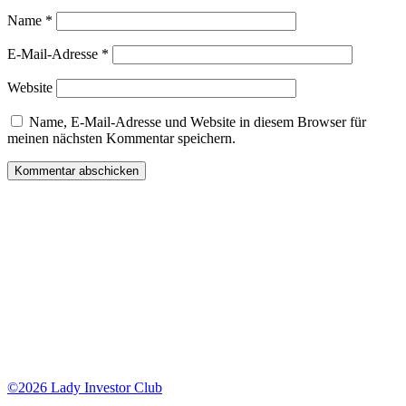
Name
*
E-Mail-Adresse
*
Website
Name, E-Mail-Adresse und Website in diesem Browser für
meinen nächsten Kommentar speichern.
Lady Investor Club Affiliate Programm:
Tue Gutes und verdiene Geld dabei
Wenn du uns weiter empfiehlst, erhältst du auf das Intensiv Mentoring und
die Mastermind 30% Provision auf den Nettopreis.
Registriere dich
HIER
bei unserem digistore24 Affiliate Programm.
©2026 Lady Investor Club