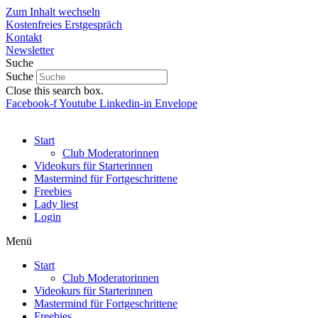
Zum Inhalt wechseln
Kostenfreies Erstgespräch
Kontakt
Newsletter
Suche
Suche
Close this search box.
Facebook-f
Youtube
Linkedin-in
Envelope
Start
Club Moderatorinnen
Videokurs für Starterinnen
Mastermind für Fortgeschrittene
Freebies
Lady liest
Login
Menü
Start
Club Moderatorinnen
Videokurs für Starterinnen
Mastermind für Fortgeschrittene
Freebies