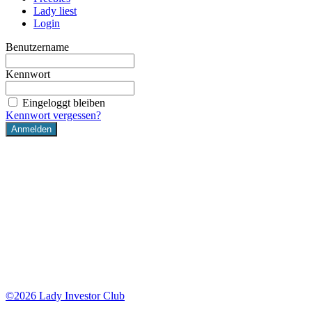
Lady liest
Login
Benutzername
Kennwort
Eingeloggt bleiben
Kennwort vergessen?
Lady Investor Club Affiliate Programm:
Tue Gutes und verdiene Geld dabei
Wenn du uns weiter empfiehlst, erhältst du auf das Intensiv Mentoring und
die Mastermind 30% Provision auf den Nettopreis.
Registriere dich
HIER
bei unserem digistore24 Affiliate Programm.
©2026 Lady Investor Club