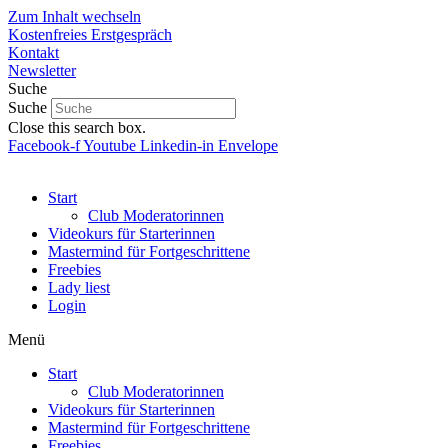
Zum Inhalt wechseln
Kostenfreies Erstgespräch
Kontakt
Newsletter
Suche
Suche
Close this search box.
Facebook-f
Youtube
Linkedin-in
Envelope
Start
Club Moderatorinnen
Videokurs für Starterinnen
Mastermind für Fortgeschrittene
Freebies
Lady liest
Login
Menü
Start
Club Moderatorinnen
Videokurs für Starterinnen
Mastermind für Fortgeschrittene
Freebies